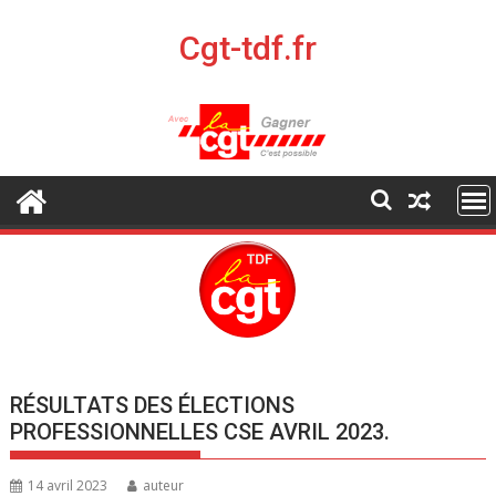
S
k
Cgt-tdf.fr
i
p
t
o
c
o
n
t
e
n
t
RÉSULTATS DES ÉLECTIONS
PROFESSIONNELLES CSE AVRIL 2023.
14 avril 2023
auteur