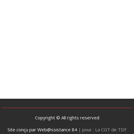
s
Copyright © All rights reserved
Site conçu par Web@ssistance 84
|
pour : La CGT de TDF