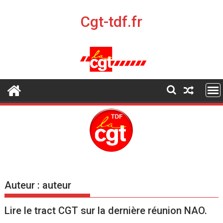
S
k
Cgt-tdf.fr
i
p
t
o
c
o
n
t
e
n
t
Auteur :
auteur
Lire le tract CGT sur la dernière réunion NAO.