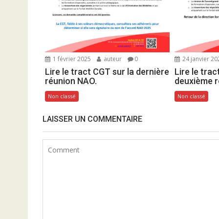
r
t
i
c
l
1 février 2025
auteur
0
24 janvier 20
e
Lire le tract CGT sur la dernière
Lire le tra
réunion NAO.
deuxième r
Non classé
Non classé
LAISSER UN COMMENTAIRE