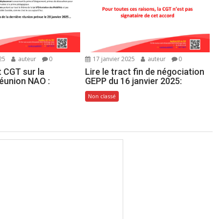
25
auteur
0
17 janvier 2025
auteur
0
ct CGT sur la
Lire le tract fin de négociation
éunion NAO :
GEPP du 16 janvier 2025:
Non classé