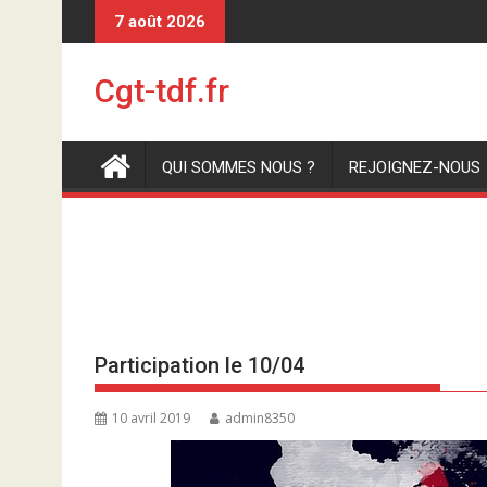
S
7 août 2026
k
i
Cgt-tdf.fr
p
t
o
QUI SOMMES NOUS ?
REJOIGNEZ-NOUS
c
o
n
t
e
n
t
Participation le 10/04
10 avril 2019
admin8350