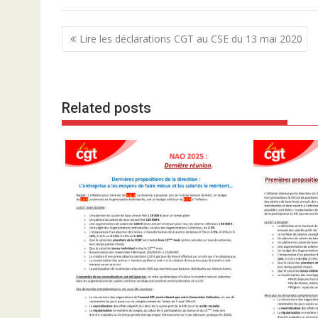
N
Lire les déclarations CGT au CSE du 13 mai 2020
a
v
i
Related posts
g
a
t
i
o
n
d
e
l
’
a
r