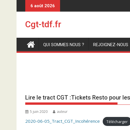
S
6 août 2026
k
i
Cgt-tdf.fr
p
t
o
QUI SOMMES NOUS ?
REJOIGNEZ-NOUS
c
o
n
t
e
n
t
Lire le tract CGT :Tickets Resto pour le
5 juin 2020
auteur
2020-06-05_Tract_CGT_Incohérence
Télécharger