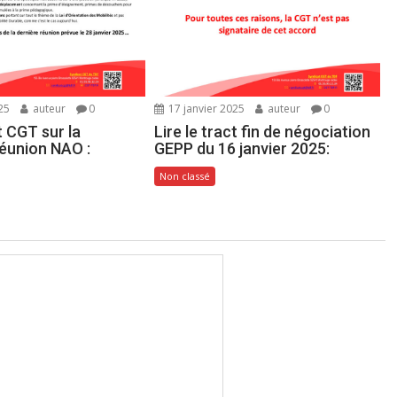
25
auteur
0
17 janvier 2025
auteur
0
ct CGT sur la
Lire le tract fin de négociation
éunion NAO :
GEPP du 16 janvier 2025:
Non classé