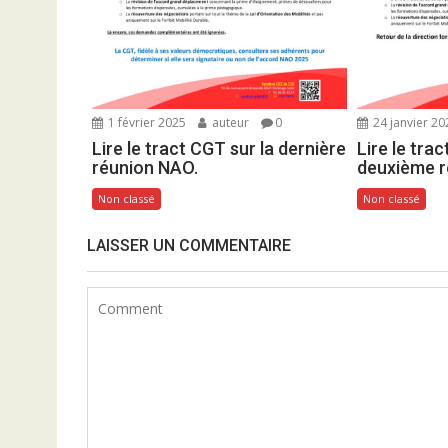
t
i
c
l
e
1 février 2025
auteur
0
24 janvier 20
Lire le tract CGT sur la dernière
Lire le tra
réunion NAO.
deuxième r
Non classé
Non classé
LAISSER UN COMMENTAIRE