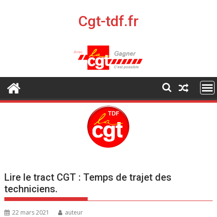
S
k
Cgt-tdf.fr
i
p
t
o
c
o
n
t
e
n
t
Lire le tract CGT : Temps de trajet des
techniciens.
22 mars 2021
auteur