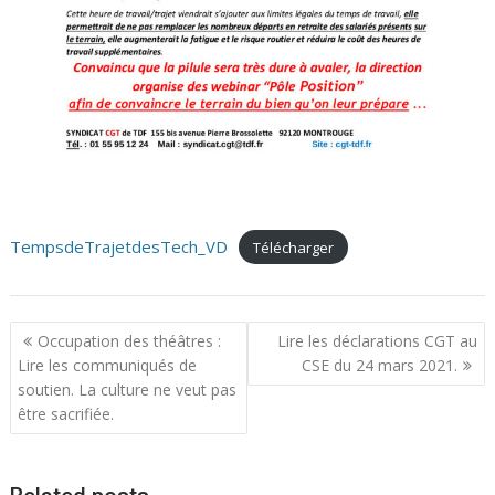
TempsdeTrajetdesTech_VD
Télécharger
N
Occupation des théâtres :
Lire les déclarations CGT au
a
Lire les communiqués de
CSE du 24 mars 2021.
soutien. La culture ne veut pas
v
être sacrifiée.
i
g
a