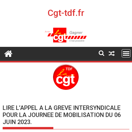
S
k
Cgt-tdf.fr
i
p
t
o
c
o
n
t
e
n
t
LIRE L’APPEL A LA GREVE INTERSYNDICALE
POUR LA JOURNEE DE MOBILISATION DU 06
JUIN 2023.