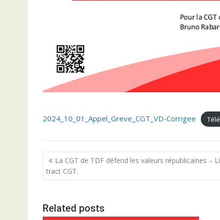
2024_10_01_Appel_Greve_CGT_VD-Corrigee
Tél
N
La CGT de TDF défend les valeurs républicaines – Li
a
tract CGT.
v
i
Related posts
g