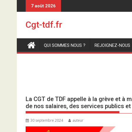
S
7 août 2026
k
i
Cgt-tdf.fr
p
t
o
QUI SOMMES NOUS ?
REJOIGNEZ-NOUS
c
o
n
t
e
n
t
La CGT de TDF appelle à la grève et à m
de nos salaires, des services publics et l
30 septembre 2024
auteur