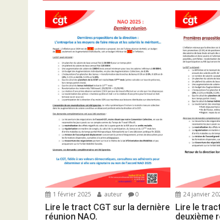
a
t
i
o
n
d
e
l
’
a
r
t
i
c
l
e
1 février 2025
auteur
0
24 janvier 20
Lire le tract CGT sur la dernière
Lire le tra
réunion NAO.
deuxième r