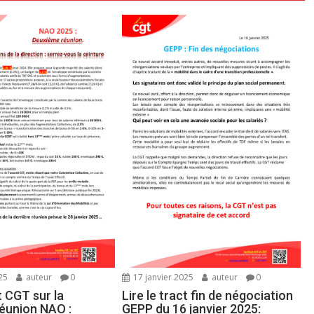
25
auteur
0
17 janvier 2025
auteur
0
ct CGT sur la
Lire le tract fin de négociation
éunion NAO :
GEPP du 16 janvier 2025: