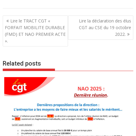
N
Lire le TRACT CGT «
Lire la déclaration des élus
a
FORFAIT MOBILITE DURABLE
CGT au CSE du 19 octobre
(FMD) ET NAO PREMIER ACTE
2022.
v
».
i
g
a
Related posts
t
i
o
n
d
e
l
’
a