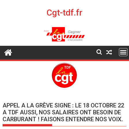
S
k
Cgt-tdf.fr
i
p
t
o
c
o
n
t
e
n
t
APPEL A LA GRÈVE SIGNE : LE 18 OCTOBRE 22
A TDF AUSSI, NOS SALAIRES ONT BESOIN DE
CARBURANT ! FAISONS ENTENDRE NOS VOIX.