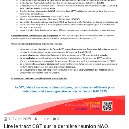
r
t
i
c
l
e
1 février 2025
auteur
0
Lire le tract CGT sur la dernière réunion NAO.